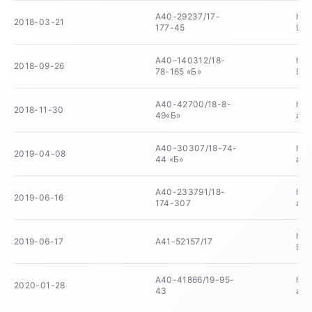
А40-29237/17-
htt
2018-03-21
177-45
9be
А40–140312/18-
htt
2018-09-26
78-165 «Б»
913
А40-42700/18-8-
htt
2018-11-30
49«Б»
a0f
А40-30307/18-74-
htt
2019-04-08
44 «Б»
a88
А40-233791/18-
htt
2019-06-16
174-307
a73
htt
2019-06-17
А41-52157/17
9f5
А40-41866/19-95-
htt
2020-01-28
43
ae4